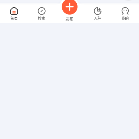
水泵全自动线技术工人
面议
首页
搜索
入驻
我的
发布
08-09
性别不限
经验不限
南京胜捷电机制造有限公司
申请
溧水区洪蓝镇渔歌社区谭村1号
焊工、备料工、安装工
面议
招聘信息
求职简历
08-09
性别不限
经验不限
南京永乐游乐设备有限公司
申请
南京市溧水区白马镇工业园神龙路66号
加工中心操作工
面议
08-09
性别不限
经验不限
南京华强模具塑料厂
申请
江苏省南京太新路188号旁