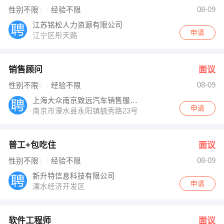
李先生 发布 [软件工程师 ] 招聘信息
08-09
性别不限
经验不限
高经理 发布 [服务员 ] 招聘信息
【南京市秦淮区东方国际俱乐部有限公司 】 强势入驻
江苏铭松人力资源有限公司
申请
江宁区彤天路
销售顾问
面议
08-09
性别不限
经验不限
上海大众南京致远汽车销售服务有限公司溧水
申请
南京市溧水县永阳镇毓秀路23号
普工+包吃住
面议
08-09
性别不限
经验不限
新升特信息科技有限公司
申请
溧水经济开发区
软件工程师
面议