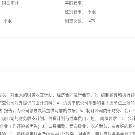
：
财会审计
年龄要求：
：
性别要求：
不限
：
不限
浏览次数：
475
报表，对重大的财务收支计划、经济合同进行会签；2、编制预算和执行预
审查公司对外提供的会计资料；4、负责审核公司本部和各下属单位上报的
析报告，为公司领导决策提供可靠的依据；5、制订公司内部财务、会计
实现公司的财务收支计划、信贷计划与成本费用计划。 岗位要求：1、会
人企业工作经验者优先；3、认真细致，爱岗敬业，吃苦耐劳，有良好的职
验；5、熟练应用财务及Office办公软件，对金蝶、用友等财务系统有实