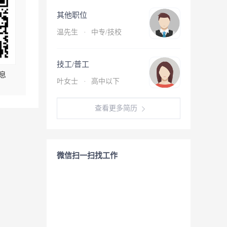
其他职位
温先生
·
中专/技校
技工/普工
息
叶女士
·
高中以下
查看更多简历
微信扫一扫找工作