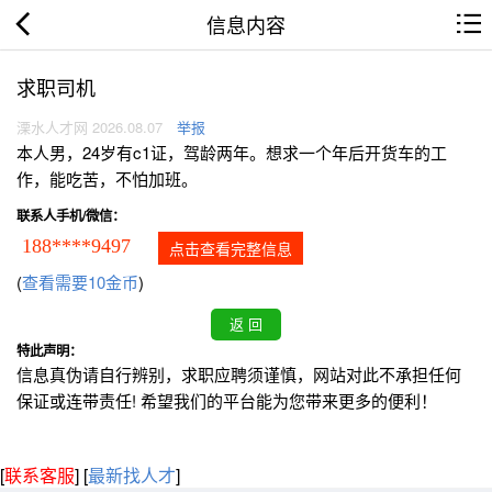
信息内容
求职司机
溧水人才网 2026.08.07
举报
本人男，24岁有c1证，驾龄两年。想求一个年后开货车的工
作，能吃苦，不怕加班。
联系人手机/微信：
188****9497
点击查看完整信息
(
查看需要10金币
)
特此声明：
信息真伪请自行辨别，求职应聘须谨慎，网站对此不承担任何
保证或连带责任! 希望我们的平台能为您带来更多的便利！
[
联系客服
]
[
最新找人才
]